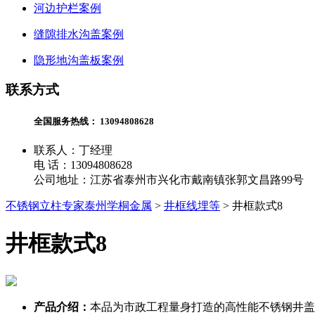
河边护栏案例
缝隙排水沟盖案例
隐形地沟盖板案例
联系方式
全国服务热线：
13094808628
联系人：丁经理
电 话：13094808628
公司地址：江苏省泰州市兴化市戴南镇张郭文昌路99号
不锈钢立柱专家泰州学桐金属
>
井框线埋等
>
井框款式8
井框款式8
产品介绍：
本品为市政工程量身打造的高性能不锈钢井盖