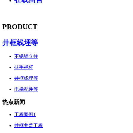
PRODUCT
井框线埋等
不锈钢立柱
扶手栏杆
井框线埋等
电梯配件等
热点新闻
工程案例1
井框井盖工程